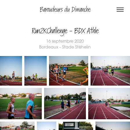
Baroudeurs du Dimanche
Run2KChallenge - BDX Athle
16 septembre 2020
Bordeaux - Stade Stéhelin